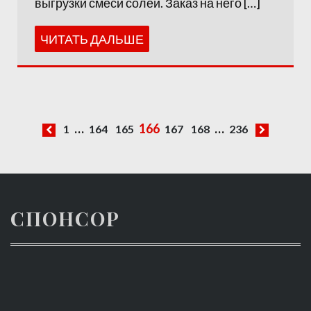
выгрузки смеси солей. Заказ на него […]
ЧИТАТЬ ДАЛЬШЕ
…
166
…
1
164
165
167
168
236
Навигация
по
записям
СПОНСОР