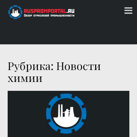
Skip
to
content
Обзор отраслевой промышленности
RUSPROMPORTAL.RU
Рубрика: Новости
химии