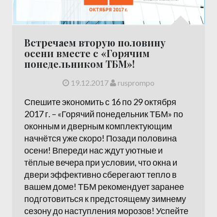
Встречаем вторую половину
осени вместе с «Горячим
понедельником ТБМ»!
19.12.2017
rusprompo
Спешите экономить с 16 по 29 октября
2017 г. – «Горячий понедельник ТБМ» по
оконным и дверным комплектующим
начнётся уже скоро! Позади половина
осени! Впереди нас ждут уютные и
тёплые вечера при условии, что окна и
двери эффективно сберегают тепло в
вашем доме! ТБМ рекомендует заранее
подготовиться к предстоящему зимнему
сезону до наступления морозов! Успейте