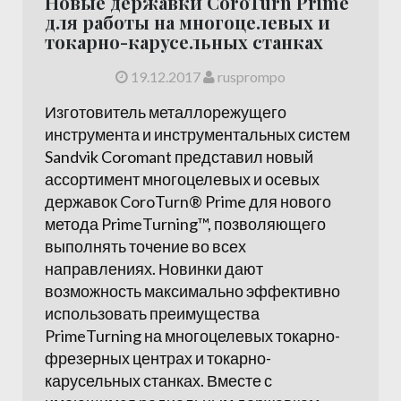
Новые державки CoroTurn Prime
для работы на многоцелевых и
токарно-карусельных станках
19.12.2017
rusprompo
Изготовитель металлорежущего
инструмента и инструментальных систем
Sandvik Coromant представил новый
ассортимент многоцелевых и осевых
державок CoroTurn® Prime для нового
метода PrimeTurning™, позволяющего
выполнять точение во всех
направлениях. Новинки дают
возможность максимально эффективно
использовать преимущества
PrimeTurning на многоцелевых токарно-
фрезерных центрах и токарно-
карусельных станках. Вместе с