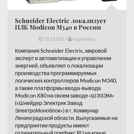
Schneider Electric локализует
ПЛК Modicon M340 в России
19.12.2017
rusprompo
Компания Schneider Electric, мировой
эксперт в автоматизации и управлении
энергией, объявляет о локализации
производства программируемых
логических контроллеров Modicon M340,
а также платформы ввода-вывода
Modicon X80 на своем заводе «ШЭЗЭМ»
(«Шнейдер Электрик Завод
ЭлектроМоноблок») в г. Коммунар
Ленинградской области. Выпускаемые на
предприятии продукты имеют
отличительный префикс RU на конце