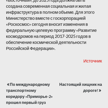
создана современная социальная и жилая
инфраструктура в полном объеме. Для этого
Министерство вместе с госкорпорацией
«Роскосмос» сегодня вносит изменения в
федеральную целевую программу «Развитие
космодромов на период 2017-2025 годов в
обеспечение космической деятельности
Российской Федерации».
Источник
По международному
Настоящий хищник на
Навигация
транспортному
дороге!
по
коридору «Приморье-2»
прошел первый груз
записям