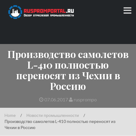
Skip
to
content
Обзор отраслевой промышленности
RUSPROMPORTAL.RU
Производство самолетов
L-410 полностью
переносят из Чехии в
Россию
07.06.2017
rusprompo
Home
/
Новости промышленности
/
Производство самолетов L-410 полностью переносят из
Чехии в Россию