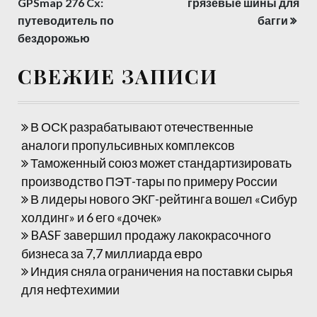
Навигация
GPSmap 276 Cx:
грязевые шины для
по
путеводитель по
багги
бездорожью
записям
СВЕЖИЕ ЗАПИСИ
В ОСК разрабатывают отечественные
аналоги пропульсивных комплексов
Таможенный союз может стандартизировать
производство ПЭТ-тары по примеру России
В лидеры нового ЭКГ-рейтинга вошел «Сибур
холдинг» и 6 его «дочек»
BASF завершил продажу лакокрасочного
бизнеса за 7,7 миллиарда евро
Индия сняла ограничения на поставки сырья
для нефтехимии