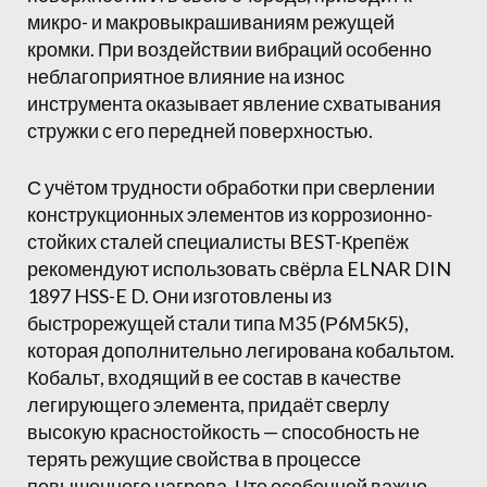
микро- и макровыкрашиваниям режущей
кромки. При воздействии вибраций особенно
неблагоприятное влияние на износ
инструмента оказывает явление схватывания
стружки с его передней поверхностью.
С учётом трудности обработки при сверлении
конструкционных элементов из коррозионно-
стойких сталей специалисты BEST-Крепёж
рекомендуют использовать свёрла ELNAR DIN
1897 HSS-E D. Они изготовлены из
быстрорежущей стали типа М35 (Р6М5К5),
которая дополнительно легирована кобальтом.
Кобальт, входящий в ее состав в качестве
легирующего элемента, придаёт сверлу
высокую красностойкость — способность не
терять режущие свойства в процессе
повышенного нагрева. Что особенной важно