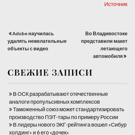
Источник
Adobe научилась
Во Владивостоке
Навигация
удалять нежелательные
представили макет
по
объекты с видео
летающего
автомобиля
записям
СВЕЖИЕ ЗАПИСИ
В ОСК разрабатывают отечественные
аналоги пропульсивных комплексов
Таможенный союз может стандартизировать
производство ПЭТ-тары по примеру России
В лидеры нового ЭКГ-рейтинга вошел «Сибур
холдинг» и 6 его «дочек»