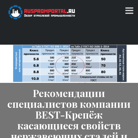
Skip
to
content
Обзор отраслевой промышленности
RUSPROMPORTAL.RU
Рекомендации
специалистов компании
BEST-Крепёж
касающиеся свойств
нержавеющих сталей и