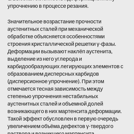
упрочнению в процессе резания.
Значительное возрастание прочности
аустенитных сталей при механической
обработке объясняется особенностями
строения кристаллической решетки γ-фазы.
Деформации вызывают наклёп аустенита,
выделение из него углерода и
карбидообразующих легирующих элементов с
образованием дисперсных карбидов
(дисперсионное упрочнение). При этом
отмечается тесная зависимость между
степенью упрочнения нестабильных
аустенитных сталей и объемной долей
возникающего в них мартенсита деформации.
Такой эффект обусловлен в первую очередь
увеличением объёма дефектов γ-твердого
раствора и возникшего мартенсита