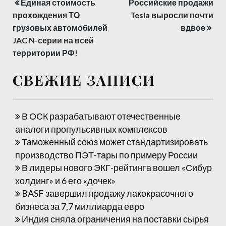
Единая стоимость
Российские продажи
Навигация
прохождения ТО
Tesla выросли почти
по
грузовых автомобилей
вдвое
JAC N-серии на всей
записям
территории РФ!
СВЕЖИЕ ЗАПИСИ
В ОСК разрабатывают отечественные
аналоги пропульсивных комплексов
Таможенный союз может стандартизировать
производство ПЭТ-тары по примеру России
В лидеры нового ЭКГ-рейтинга вошел «Сибур
холдинг» и 6 его «дочек»
BASF завершил продажу лакокрасочного
бизнеса за 7,7 миллиарда евро
Индия сняла ограничения на поставки сырья