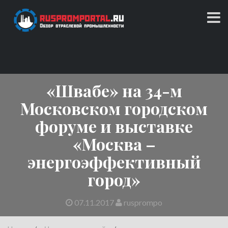
Skip
to
content
Обзор отраслевой промышленности
RUSPROMPORTAL.RU
«Швабе» на 34-м
Московском городском
форуме и выставке
«Москва –
энергоэффективный
город»
07.11.2017
rusprompo