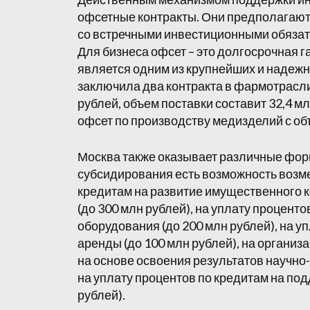
офсетные контракты. Они предполагают 
со встречными инвестиционными обязат
Для бизнеса офсет – это долгосрочная г
является одним из крупнейших и надежн
заключила два контракта в фармотрасли
рублей, объем поставки составит 32,4 мл
офсет по производству медизделий с об
Москва также оказывает различные фор
субсидирования есть возможность возм
кредитам на развитие имущественного к
(до 300 млн рублей), на уплату процент
оборудования (до 200 млн рублей), на 
аренды (до 100 млн рублей), на органи
на основе освоения результатов научно-
на уплату процентов по кредитам на под
рублей).