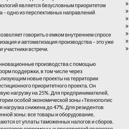
нологий является безусловным приоритетом
а – одно из перспективных направлений
озволяет говорить о емком внутреннем спросе
изация и автоматизация производства – это уже
 участники встречи.
нновационные производства с помощью
орм поддержки, в том числе через
еализующим новые проекты на территории
естиционного приоритетного проекта. Он
вую нагрузку на 25%. Для предпринимателей,
тории особой экономической зоны «Технополис
я нагрузка снижена до 47%. Для резидентов
нной зоны: все товары и оборудование,
аются от уплаты таможенных налогов и сборов.
весторов современных предприятий являются