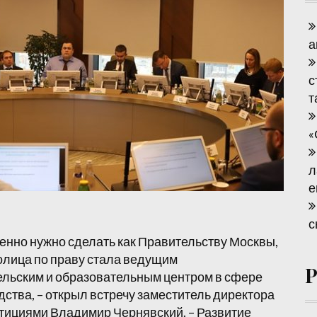
а
с
т
«
л
е
с
менно нужно сделать как Правительству Москвы,
толица по праву стала ведущим
льским и образовательным центром в сфере
ства, – открыл встречу заместитель директора
стициями Владимир Чернявский. – Развитие