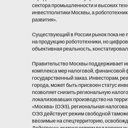
сектора промышленности и высоких тех
инвестполитики Москвы, а робототехник
развития».
Существующий в России рынок пока не п
на продукцию робототехники, но цифров
объективная реальность, констатировали
Правительство Москвы поддерживает и
комплекса мер налоговой, финансовой ф
государственный заказ. Инвесторам, р
города, может быть присвоен статус инв
позволяет снизить региональную налого
локализовавших производство на терри
«Москва» (ОЭЗ), региональная налогова
ОЭЗ действует режим свободной таможе
ввозимые на спецтерриторию, освобожд
Действенным механизмом поддержки ин