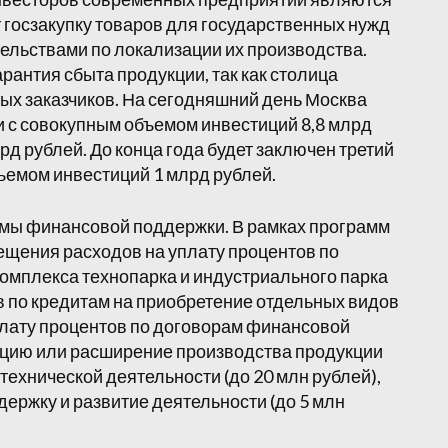
госзакупку товаров для государственных нужд
ельствами по локализации их производства.
арантия сбыта продукции, так как столица
ых заказчиков. На сегодняшний день Москва
 с совокупным объемом инвестиций 8,8 млрд
рд рублей. До конца года будет заключен третий
ъемом инвестиций 1 млрд рублей.
мы финансовой поддержки. В рамках программ
ещения расходов на уплату процентов по
омплекса технопарка и индустриального парка
ов по кредитам на приобретение отдельных видов
уплату процентов по договорам финансовой
зацию или расширение производства продукции
технической деятельности (до 20 млн рублей),
держку и развитие деятельности (до 5 млн