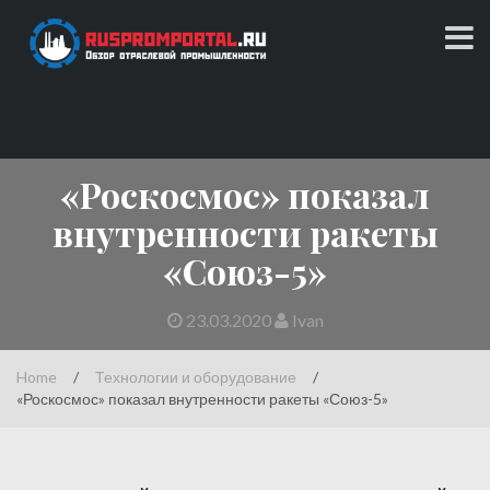
Skip
to
content
Обзор отраслевой промышленности
RUSPROMPORTAL.RU
«Роскосмос» показал
внутренности ракеты
«Союз-5»
23.03.2020
Ivan
Home
/
Технологии и оборудование
/
«Роскосмос» показал внутренности ракеты «Союз-5»