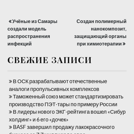
Учёные из Самары
Создан полимерный
Навигация
создали модель
нанокомпозит,
по
распространения
защищающий органы
инфекций
при химиотерапии
записям
СВЕЖИЕ ЗАПИСИ
В ОСК разрабатывают отечественные
аналоги пропульсивных комплексов
Таможенный союз может стандартизировать
производство ПЭТ-тары по примеру России
В лидеры нового ЭКГ-рейтинга вошел «Сибур
холдинг» и 6 его «дочек»
BASF завершил продажу лакокрасочного