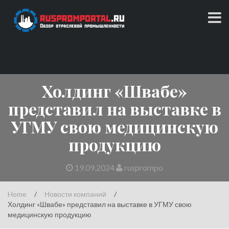
Skip
to
content
Обзор отраслевой промышленности
RUSPROMPORTAL.RU
Холдинг «Швабе»
представил на выставке в
УГМУ свою медицинскую
продукцию
19.09.2024
rusprompo
Home
/
Новости компаний
/
Холдинг «Швабе» представил на выставке в УГМУ свою
медицинскую продукцию