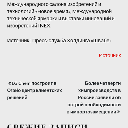
Международного салона изобретений и
технологий «Новое время», Международной
технической ярмарки и выставки инноваций и
изобретений INEX.
Источник : Пресс-служба Холдинга «Швабе»
Источник
LG Chem построит в
Более четверти
Навигация
Огайо центр клиентских
химпроизводств в
по
решений
России заявили об
острой необходимости
записям
в импортозамещении
СВЕЖИЕ ЗАПИСИ