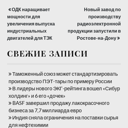
ОДК наращивает
Новый завод по
Навигация
мощности для
производству
по
увеличения выпуска
радиоэлектронной
индустриальных
продукции запустили в
записям
двигателей для ТЭК
Ростове-на-Дону
СВЕЖИЕ ЗАПИСИ
Таможенный союз может стандартизировать
производство ПЭТ-тары по примеру России
В лидеры нового ЭКГ-рейтинга вошел «Сибур
холдинг» и 6 его «дочек»
BASF завершил продажу лакокрасочного
бизнеса за 7,7 миллиарда евро
Индия сняла ограничения на поставки сырья
для нефтехимии