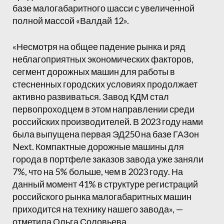
базе малогабаритного шасси с увеличенной
полной массой «Валдай 12».
«Несмотря на общее падение рынка и ряд
неблагоприятных экономических факторов,
сегмент дорожных машин для работы в
стесненных городских условиях продолжает
активно развиваться. Завод КДМ стал
первопроходцем в этом направлении среди
российских производителей. В 2023 году нами
была выпущена первая ЭД250 на базе ГАЗон
Next. Компактные дорожные машины для
города в портфеле заказов завода уже заняли
7%, что на 5% больше, чем в 2023 году. На
данный момент 41% в структуре регистраций
российского рынка малогабаритных машин
приходится на технику нашего завода», —
отметила Ольга Соловьева.