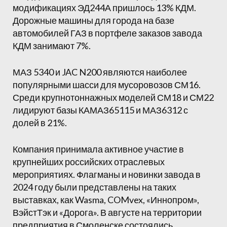
модификациях ЭД244А пришлось 13% КДМ.
Дорожные машины для города на базе
автомобилей ГАЗ в портфеле заказов завода
КДМ занимают 7%.
МАЗ 5340 и JAC N200 являются наиболее
популярными шасси для мусоровозов СМ16.
Среди крупнотоннажных моделей СМ18 и СМ22
лидируют базы КАМАЗ65115 и МАЗ6312 с
долей в 21%.
Компания принимала активное участие в
крупнейших российских отраслевых
мероприятиях. Флагманы и новинки завода в
2024 году были представлены на таких
выставках, как Wasma, COMvex, «Иннопром»,
ВэйстТэк и «Дорога». В августе на территории
предприятия в Смоленске состоялись