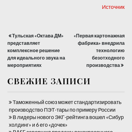
Источник
Тульская «Октава ДМ»
«Первая картонажная
Навигация
представляет
фабрика» внедрила
по
комплексное решение
технологию
для идеального звука на
безотходного
записям
мероприятиях
производства
СВЕЖИЕ ЗАПИСИ
Таможенный союз может стандартизировать
производство ПЭТ-тары по примеру России
В лидеры нового ЭКГ-рейтинга вошел «Сибур
холдинг» и 6 его «дочек»
BASF завершил продажу лакокрасочного