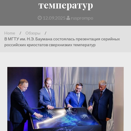
температур
12.09.2025
rusprompo
Home
/
Обзоры
/
В МГТУ им. Н.Э. Баумана состоялась презентация серийных
российских криостатов сверхнизких температур