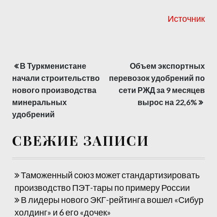
Источник
В Туркменистане
Объем экспортных
Навигация
начали строительство
перевозок удобрений по
по
нового производства
сети РЖД за 9 месяцев
минеральных
вырос на 22,6%
записям
удобрений
СВЕЖИЕ ЗАПИСИ
Таможенный союз может стандартизировать
производство ПЭТ-тары по примеру России
В лидеры нового ЭКГ-рейтинга вошел «Сибур
холдинг» и 6 его «дочек»