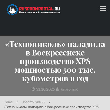
Skip
to
content
Обзор отраслевой промышленности
RUSPROMPORTAL.RU
«Технониколь» наладила
в Воскресенске
производство XPS
мощностью 500 тыс.
кубометров в год
31.10.2025
rusprompo
Home
/
Новости химии
/
«Технониколь» наладила в Воскресенске производство XPS