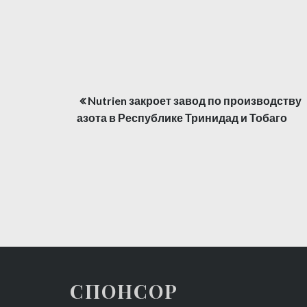
Nutrien закроет завод по производству
Навигация
азота в Республике Тринидад и Тобаго
по
записям
СПОНСОР