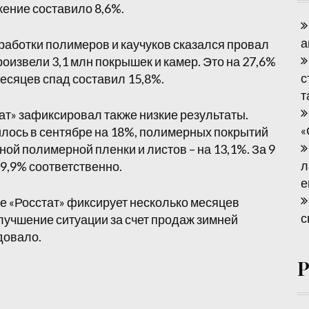
жение составило 8,6%.
а
работки полимеров и каучуков сказался провал
роизвели 3,1 млн покрышек и камер. Это на 27,6%
с
месяцев спад составил 15,8%.
т
ат» зафиксировал также низкие результаты.
«
лось в сентябре на 18%, полимерных покрытий
ной полимерной пленки и листов – на 13,1%. За 9
л
 9,9% соответственно.
е
 «Росстат» фиксирует несколько месяцев
с
учшение ситуации за счет продаж зимней
довало.