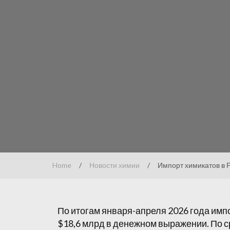
Home
/
Новости химии
/
Импорт химикатов в 
По итогам января-апреля 2026 года имп
$18,6 млрд в денежном выражении. По 