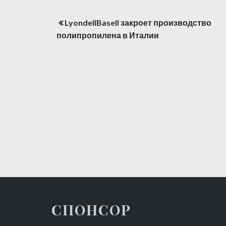
LyondellBasell закроет производство
Навигация
полипропилена в Италии
по
записям
СПОНСОР