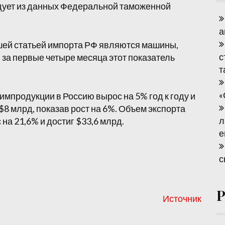
ледует из данных Федеральной таможенной
а
шей статьей импорта РФ являются машины,
с
 за первые четыре месяца этот показатель
т
«
химпродукции в Россию вырос на 5% год к году и
$8 млрд, показав рост на 6%. Объем экспорта
л
на 21,6% и достиг $33,6 млрд.
е
с
Источник