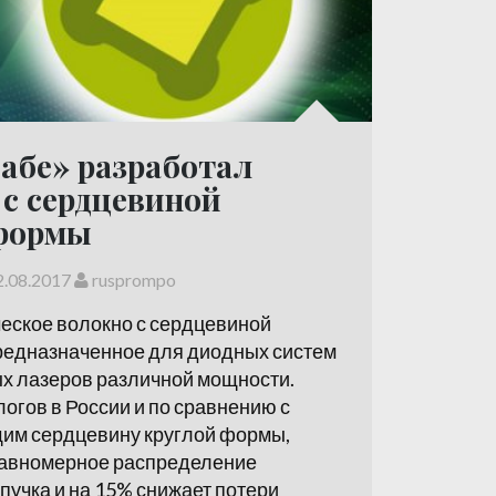
абе» разработал
 с сердцевиной
формы
2.08.2017
rusprompo
еское волокно с сердцевиной
редназначенное для диодных систем
х лазеров различной мощности.
огов в России и по сравнению с
им сердцевину круглой формы,
равномерное распределение
пучка и на 15% снижает потери