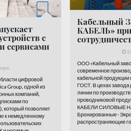
Кабельный З
апускает
КАБЕЛЬ» при
устройств с
сотрудничес
и сервисами
2
ООО «Кабельный зав
ompo
современное произво
кабельной продукции 
области цифровой
ГОСТ. В цехах завод
ca Group, одной из
линии по производств
онных компаний,
проводниковой проду
дписками по
КАБЕЛИ СИЛОВЫЕ НАП
), который позволяет
Бронированные · Экра
ую к немедленному
распространяющие гор
пользовательских
ПК и носимые