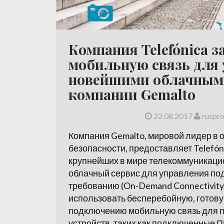
Компания Telefónica з
мобильную связь для 
новейшими облачным
компании Gemalto
22.08.2017
ruspr
Компания Gemalto, мировой лидер в 
безопасности, предоставляет Telefóni
крупнейших в мире телекоммуникаци
облачный сервис для управления по
требованию (On-Demand Connectivity
использовать бесперебойную, готов
подключению мобильную связь для 
устройств, таких как подключенные 