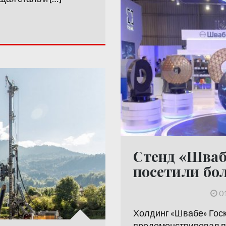
Стенд «Шваб
посетили бол
0
Холдинг «Швабе» Гос
продемонстрировал п