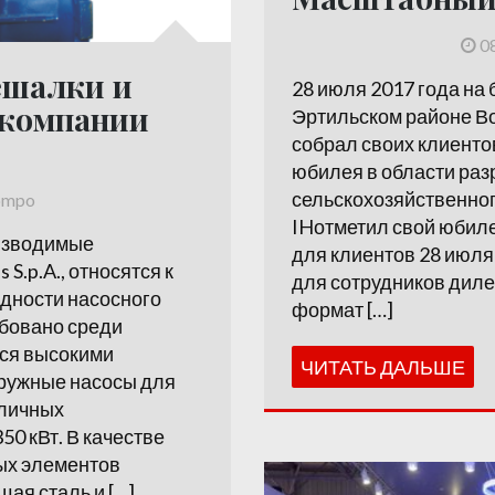
0
ешалки и
28 июля 2017 года на 
т компании
Эртильском районе Во
собрал своих клиентов
юбилея в области раз
сельскохозяйственног
ompo
IHотметил свой юбиле
оизводимые
для клиентов 28 июля
S.p.A., относятся к
для сотрудников диле
дности насосного
формат […]
бовано среди
тся высокими
ЧИТАТЬ ДАЛЬШЕ
ружные насосы для
зличных
50 кВт. В качестве
ых элементов
ая сталь и […]