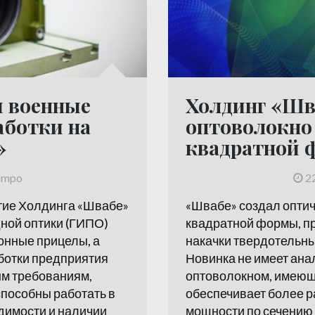
и военные
Холдинг «Шв
аботки на
оптоволокно
»
квадратной 
ompo
2
ие Холдинга «Швабе»
«Швабе» создал оптич
ной оптики (ГИПО)
квадратной формы, п
онные прицелы, а
накачки твердотельны
ботки предприятия
Новинка не имеет анал
м требованиям,
оптоволокном, имеющ
пособны работать в
обеспечивает более 
димости и наличии
мощности по сечению 