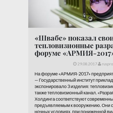
«Швабе» показал сво
тепловизионные разр
форуме «АРМИЯ-2017
29.08.2017
ruspr
На форуме «АРМИЯ-2017» предприят
— Государственный институт приклад
экспонировало 3 изделия: тепловизи
также тепловизионный канал. «Разра
Холдинга соответствуют современны
предъявляемым к вооружению. Они с
ночных условиях, при пониженной ви