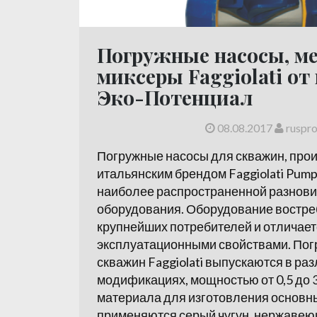
Погружные насосы, м
миксеры Faggiolati о
Эко-Потенциал
08.08.2017
ruspr
Погружные насосы для скважин, пр
итальянским брендом Faggiolati Pumps 
наиболее распространенной разнови
оборудования. Оборудование востре
крупнейших потребителей и отличае
эксплуатационными свойствами. Пог
скважин Faggiolati выпускаются в ра
модификациях, мощностью от 0,5 до 3
материала для изготовления основн
применяются серый чугун, нержавеющ