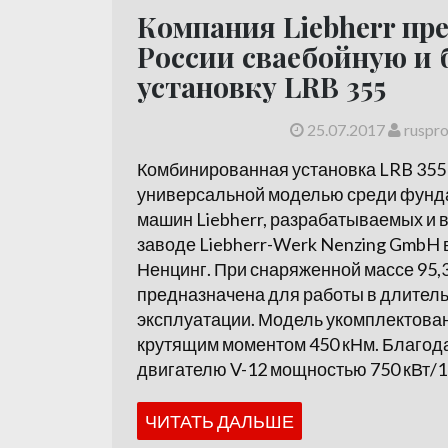
Компания Liebherr пр
России сваебойную и 
установку LRB 355
25.07.2017
ruspr
Комбинированная установка LRB 355
универсальной моделью среди фунд
машин Liebherr, разрабатываемых и 
заводе Liebherr-Werk Nenzing GmbH 
Ненцинг. При снаряженной массе 95,3
предназначена для работы в длител
эксплуатации. Модель укомплектова
крутящим моментом 450 кНм. Благод
двигателю V-12 мощностью 750 кВт/102
ЧИТАТЬ ДАЛЬШЕ