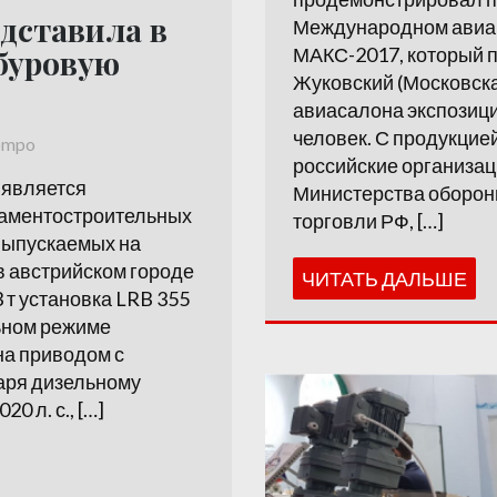
едставила в
Международном авиа
буровую
МАКС-2017, который пр
Жуковский (Московска
авиасалона экспозици
человек. С продукцие
ompo
российские организац
 является
Министерства оборон
аментостроительных
торговли РФ, […]
выпускаемых на
в австрийском городе
ЧИТАТЬ ДАЛЬШЕ
 т установка LRB 355
ьном режиме
на приводом с
аря дизельному
0 л. с., […]