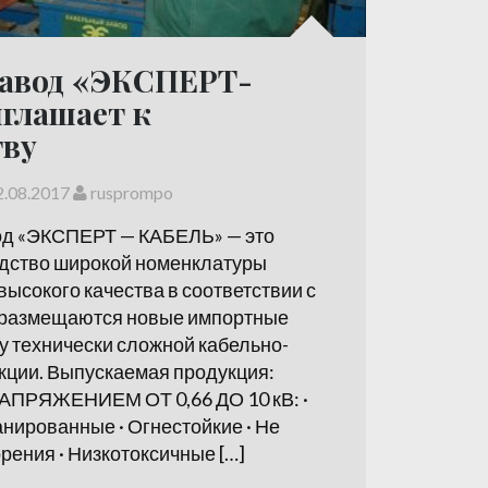
авод «ЭКСПЕРТ-
глашает к
тву
2.08.2017
rusprompo
од «ЭКСПЕРТ — КАБЕЛЬ» — это
дство широкой номенклатуры
высокого качества в соответствии с
а размещаются новые импортные
у технически сложной кабельно-
кции. Выпускаемая продукция:
РЯЖЕНИЕМ ОТ 0,66 ДО 10 кВ: ·
нированные · Огнестойкие · Не
ения · Низкотоксичные […]