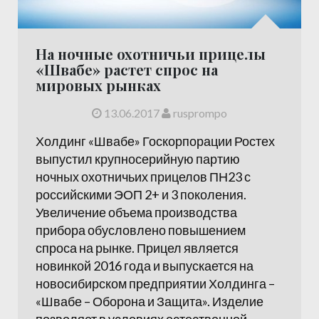
На ночные охотничьи прицелы
«Швабе» растет спрос на
мировых рынках
13.06.2017
rusprompo
Холдинг «Швабе» Госкорпорации Ростех
выпустил крупносерийную партию
ночных охотничьих прицелов ПН23 с
российскими ЭОП 2+ и 3 поколения.
Увеличение объема производства
прибора обусловлено повышением
спроса на рынке. Прицел является
новинкой 2016 года и выпускается на
новосибирском предприятии Холдинга –
«Швабе – Оборона и Защита». Изделие