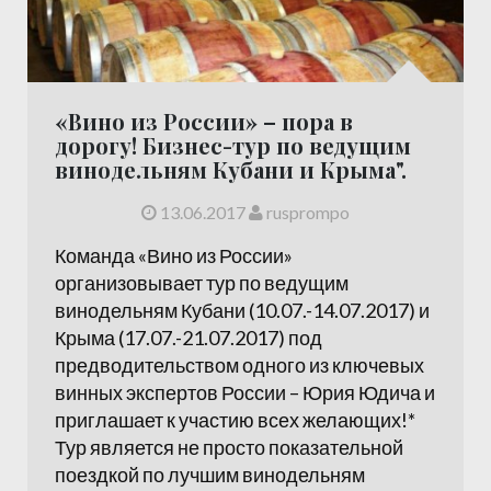
«Вино из России» – пора в
дорогу! Бизнес­-тур по ведущим
вино­дельням Кубани и Кры­ма".
13.06.2017
rusprompo
Команда «Вино из России»
организовывает тур по ведущим
винодельням Кубани (10.07.-14.07.2017) и
Крыма (17.07.-21.07.2017) под
предводительством одного из ключевых
винных экспертов России – Юрия Юдича и
приглашает к участию всех желающих!*
Тур является не просто показательной
поездкой по лучшим винодельням