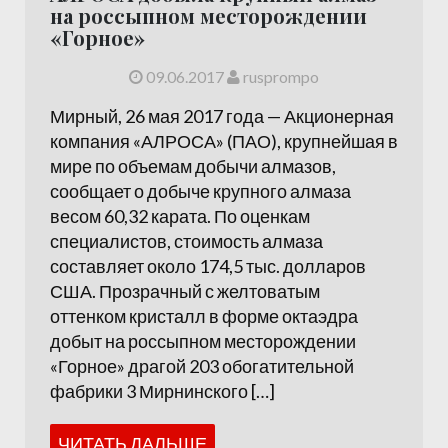
на россыпном месторождении
«Горное»
09.06.2017
rusprompo
Мирный, 26 мая 2017 года — Акционерная
компания «АЛРОСА» (ПАО), крупнейшая в
мире по объемам добычи алмазов,
сообщает о добыче крупного алмаза
весом 60,32 карата. По оценкам
специалистов, стоимость алмаза
составляет около 174,5 тыс. долларов
США. Прозрачный с желтоватым
оттенком кристалл в форме октаэдра
добыт на россыпном месторождении
«Горное» драгой 203 обогатительной
фабрики 3 Мирнинского […]
ЧИТАТЬ ДАЛЬШЕ